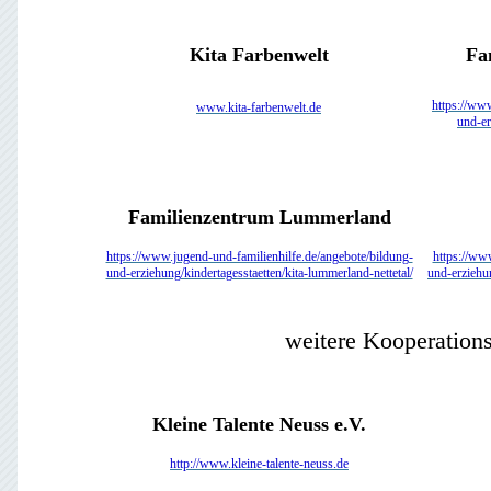
Kita Farbenwelt
Fa
https://www
www.kita-farbenwelt.de
und-er
Familienzentrum Lummerland
https://www.jugend-und-familienhilfe.de/angebote/bildung-
https://ww
und-erziehung/kindertagesstaetten/kita-lummerland-nettetal/
und-erziehun
weitere Kooperations
Kleine Talente Neuss e.V.
http://www.kleine-talente-neuss.de