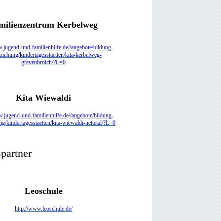
milienzentrum Kerbelweg
.jugend-und-familienhilfe.de//angebote/bildung-
ziehung/kindertagesstaetten/kita-kerbelweg-
grevenbroich/?L=0
Kita Wiewaldi
w.jugend-und-familienhilfe.de//angebote/bildung-
g/kindertagesstaetten/kita-wiewaldi-nettetal/?L=0
partner
Leoschule
http://www.leoschule.de/