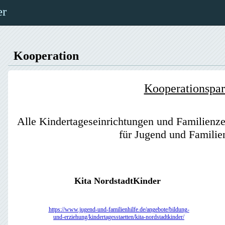
er
Kooperation
Kooperationspar
Alle Kindertageseinrichtungen und Familienze
für Jugend und Familien
Kita NordstadtKinder
https://www.jugend-und-familienhilfe.de/angebote/bildung-
und-erziehung/kindertagesstaetten/kita-nordstadtkinder/