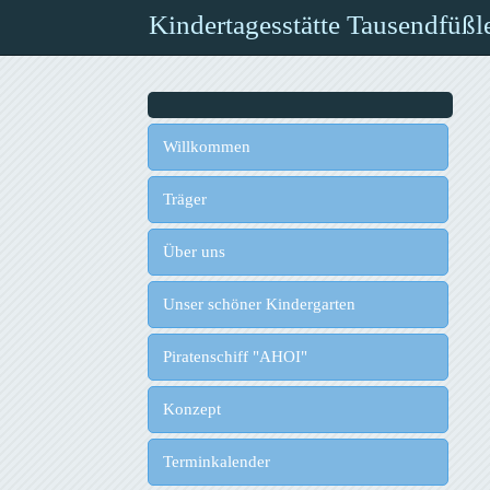
Kindertagesstätte Tausendfüßl
Willkommen
Träger
Über uns
Unser schöner Kindergarten
Piratenschiff "AHOI"
Konzept
Terminkalender